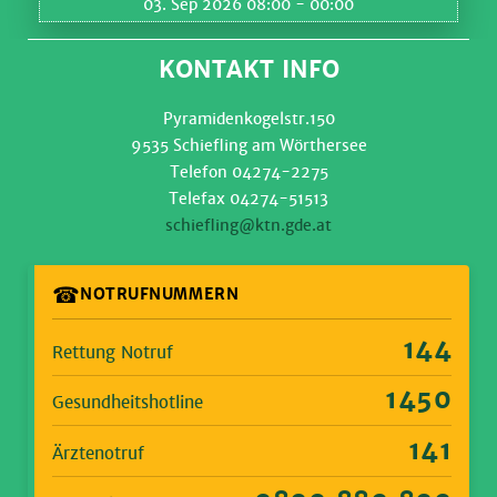
03. Sep 2026 08:00
- 00:00
KONTAKT INFO
Pyramidenkogelstr.150
9535 Schiefling am Wörthersee
Telefon 04274-2275
Telefax 04274-51513
schiefling@ktn.gde.at
☎
NOTRUFNUMMERN
144
Rettung Notruf
1450
Gesundheitshotline
141
Ärztenotruf