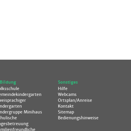
Bildung
Sonstiges
olksschule
Hilfe
emeindekindergarten
Webcams
weisprachiger
Ortsplan/Anreise
indergarten
Kontakt
indergruppe Minihaus
Sitemap
chulische
Bedienungshinweise
agesbetreuung
amilienfreundliche