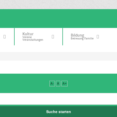
Kultur
Bildung
Vereine
Betreuung Familie
Veranstaltungen
A-
A
A+
Suche starten