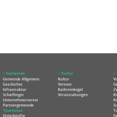
Gemeinde
Kultur
Gemeinde Allgemein
Kultur
V
Geschichte
Vereine
G
Infrastruktur
Kathreinkogel
Z
Schieflinger
Veranstaltungen
K
Unternehmerverein
K
Partnergemeinde
S
Tourismus
T
Unterkünfte
F