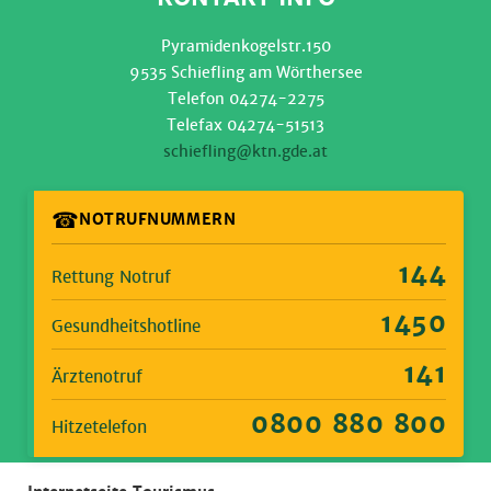
Pyramidenkogelstr.150
9535 Schiefling am Wörthersee
Telefon 04274-2275
Telefax 04274-51513
schiefling@ktn.gde.at
☎
NOTRUFNUMMERN
144
Rettung Notruf
1450
Gesundheitshotline
141
Ärztenotruf
0800 880 800
Hitzetelefon