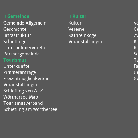
Gemeinde
Kultur
Gemeinde Allgemein
Kultur
V
Geschichte
Vereine
G
Infrastruktur
Kathreinkogel
Z
Schieflinger
Veranstaltungen
K
Unternehmerverein
K
Partnergemeinde
S
Tourismus
T
Unterkünfte
F
Zimmeranfrage
G
Freizeitmöglichkeiten
G
Veranstaltungen
Schiefling von A-Z
Wörthersee Map
Tourismusverband
Schiefling am Wörthersee