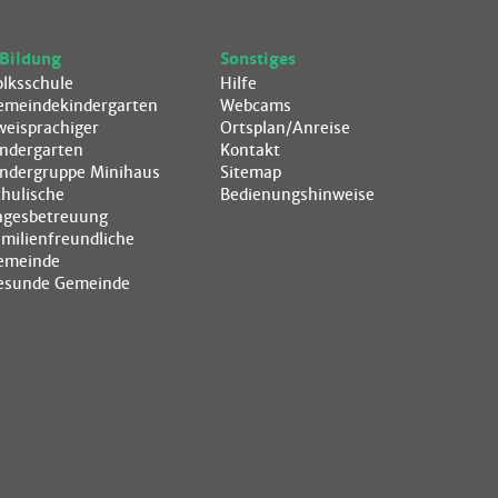
Bildung
Sonstiges
olksschule
Hilfe
emeindekindergarten
Webcams
weisprachiger
Ortsplan/Anreise
indergarten
Kontakt
indergruppe Minihaus
Sitemap
chulische
Bedienungshinweise
agesbetreuung
amilienfreundliche
emeinde
esunde Gemeinde